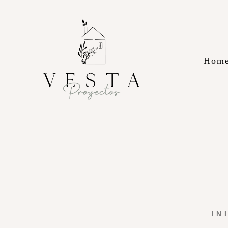
Hom
IN