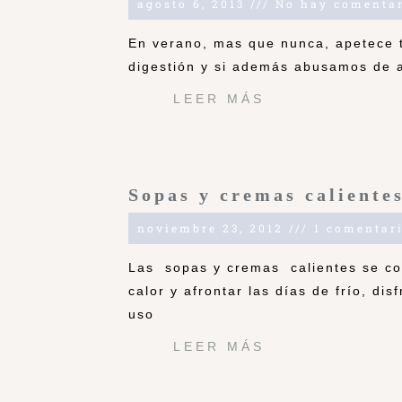
agosto 6, 2013
No hay comentar
En verano, mas que nunca, apetece t
digestión y si además abusamos de 
LEER MÁS
Sopas y cremas caliente
noviembre 23, 2012
1 comentar
Las sopas y cremas calientes se con
calor y afrontar las días de frío, di
uso
LEER MÁS