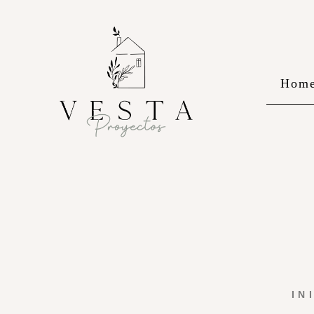
Hom
IN