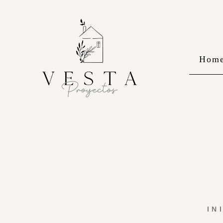
Hom
IN