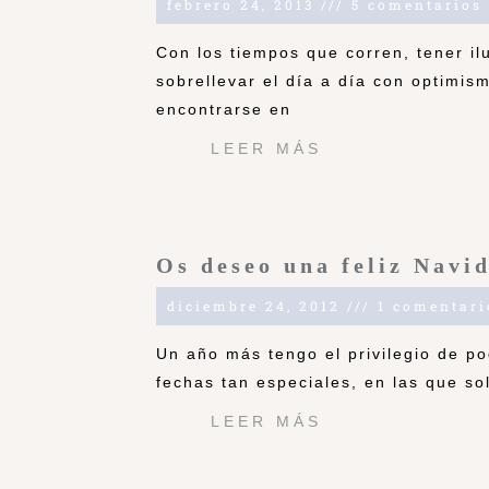
febrero 24, 2013
5 comentarios
Con los tiempos que corren, tener i
sobrellevar el día a día con optimis
encontrarse en
LEER MÁS
Os deseo una feliz Navi
diciembre 24, 2012
1 comentari
Un año más tengo el privilegio de p
fechas tan especiales, en las que so
LEER MÁS