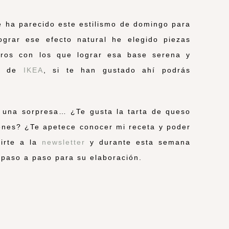
te ha parecido este estilismo de domingo para
grar ese efecto natural he elegido piezas
utros con los que lograr esa base serena y
on de
IKEA
, si te han gustado ahí podrás
 una sorpresa… ¿Te gusta la tarta de queso
nes? ¿Te apetece conocer mi receta y poder
birte a la
newsletter
y durante esta semana
 paso a paso para su elaboración.