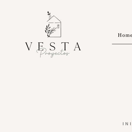
Hom
IN