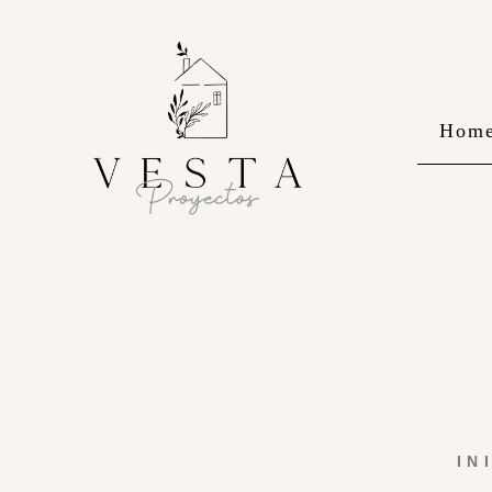
Hom
IN