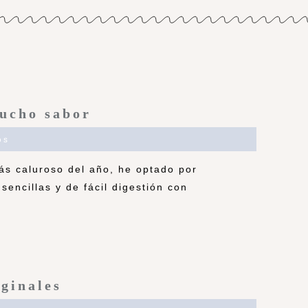
mucho sabor
os
ás caluroso del año, he optado por
sencillas y de fácil digestión con
iginales