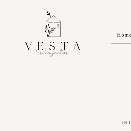
Hom
IN