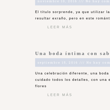
noviembre 10, 2016
No hay com
El título sorprende, ya que utilizar
resultar exraño, pero en este román
LEER MÁS
Una boda íntima con sab
septiembre 15, 2016
No hay com
Una celebración diferente, una boda
cuidado todos los detalles, con una 
flores
LEER MÁS