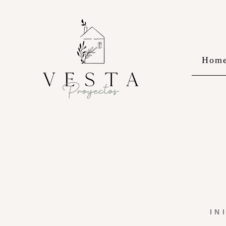
Hom
IN