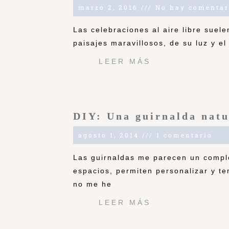
marzo 2, 2016
No hay comentar
Las celebraciones al aire libre suel
paisajes maravillosos, de su luz y el
LEER MÁS
DIY: Una guirnalda natu
agosto 1, 2014
1 comentario
Las guirnaldas me parecen un compl
espacios, permiten personalizar y te
no me he
LEER MÁS