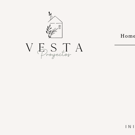
Hom
IN