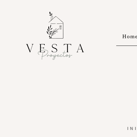
Hom
IN