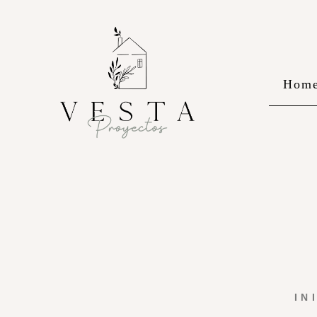
Hom
IN