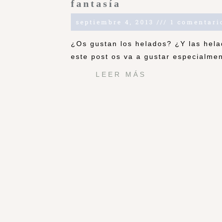
fantasía
septiembre 4, 2013
1 comentari
¿Os gustan los helados? ¿Y las helad
este post os va a gustar especialmen
LEER MÁS