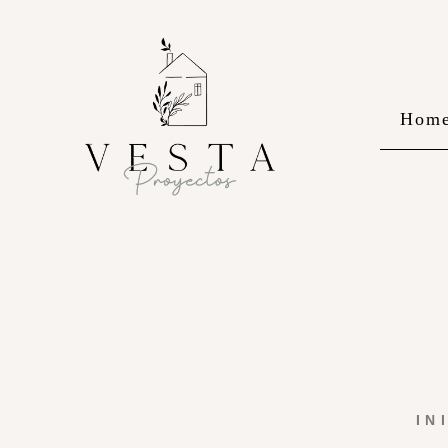
Hom
IN