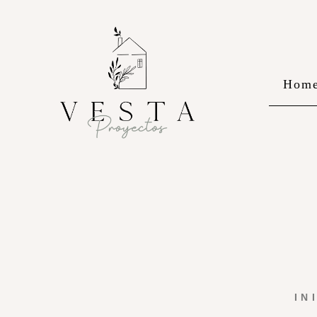
Hom
IN