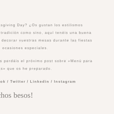
sgiving Day? ¿Os gustan los estilismos
 tradición como sino, aquí tenéis una buena
a decorar vuestras mesas durante las fiestas
 ocasiones especiales.
 os perdáis el próximo post sobre «Menú para
as» que os he preparado.
ook
/
Twitter
/
Linkedin
/
Instagram
hos besos!