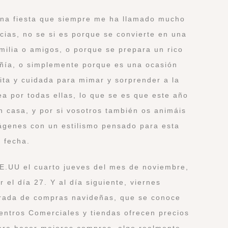
una fiesta que siempre me ha llamado mucho
acias, no se si es porque se convierte en una
milia o amigos, o porque se prepara un rico
ñía, o simplemente porque es una ocasión
ta y cuidada para mimar y sorprender a la
 por todas ellas, lo que se es que este año
 casa, y por si vosotros también os animáis
ágenes con un estilismo pensado para esta
fecha.
E.UU el cuarto jueves del mes de noviembre,
r el día 27. Y al día siguiente, viernes
orada de compras navideñas, que se conoce
Centros Comerciales y tiendas ofrecen precios
ara hacer mejores compras, algo realmente