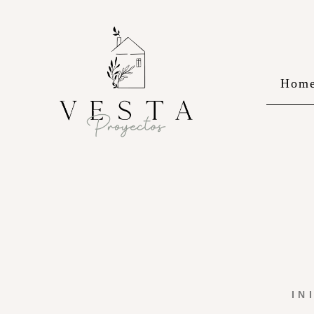
Hom
IN