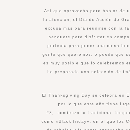
Así que aprovecho para hablar de 
la atención, el Día de Acción de Gr
excusa mas para reunirse con la fa
banquete para disfrutar en compa
perfecta para poner una mesa boni
gente que queremos, o puede que sea
es muy posible que lo celebremos en
he preparado una selección de im
El Thanksgiving Day se celebra en E
por lo que este año tiene luga
28, comienza la tradicional temp
como «Black friday», en el que los 
de rebajas y la gente aprovecha p