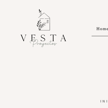
Hom
IN