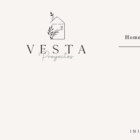
Hom
IN