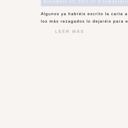
diciembre 27, 2011
3 comentari
Algunos ya habréis escrito la carta 
los más rezagados lo dejaréis para 
LEER MÁS