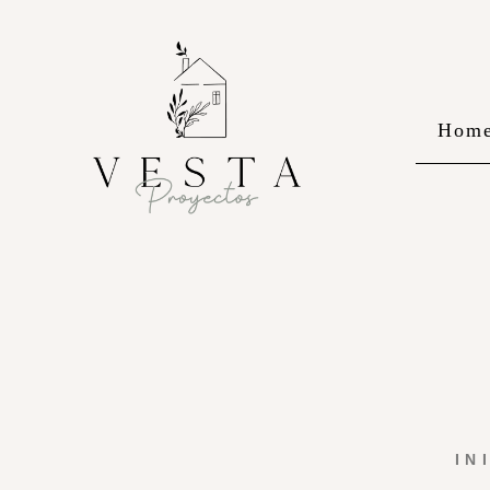
Hom
IN