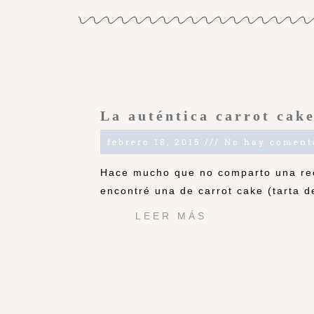
La auténtica carrot cak
febrero 18, 2015
No hay coment
Hace mucho que no comparto una rece
encontré una de carrot cake (tarta d
LEER MÁS