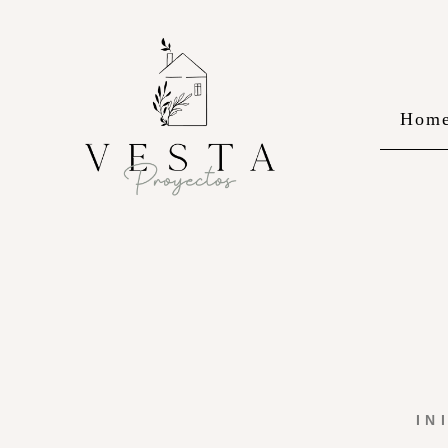
Hom
IN