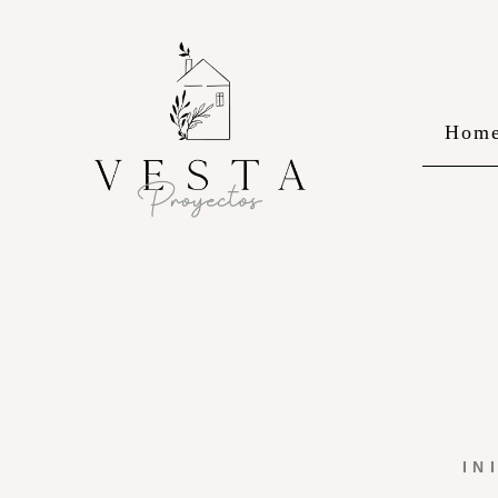
Hom
IN