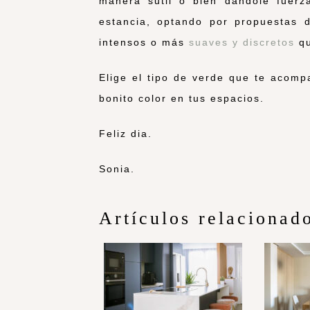
manera sutil o bien dándole fuerza
estancia, optando por propuestas 
intensos o más
suaves y discretos
qu
Elige el tipo de verde que te acom
bonito color en tus espacios.
Feliz dia.
Sonia.
Artículos relacionad