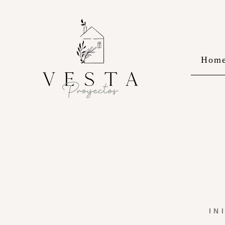
Hom
IN