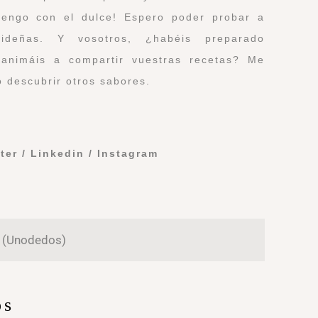
tengo con el dulce! Espero poder probar a
videñas. Y vosotros, ¿habéis preparado
 animáis a compartir vuestras recetas? Me
 descubrir otros sabores.
ter
/
Linkedin
/
Instagram
r (Unodedos)
os