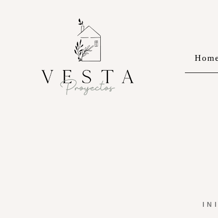
Hom
IN