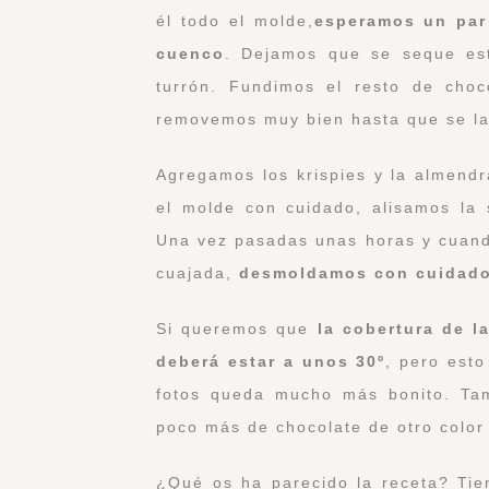
él todo el molde,
esperamos un par
cuenco
. Dejamos que se seque es
turrón. Fundimos el resto de cho
removemos muy bien hasta que se l
Agregamos los krispies y la
almendr
el molde con cuidado, alisamos la 
Una vez pasadas unas horas y cuand
cuajada,
desmoldamos con cuidado
Si queremos que
la cobertura de l
deberá estar a unos 30º
, pero est
fotos queda mucho más bonito. Ta
poco más de chocolate de otro color 
¿Qué os ha parecido la receta? Tie