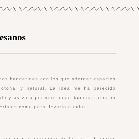
tesanos
imos banderines con los que adornar espacios
 otoñal y natural. La idea me ha parecido
le y os va a permitir pasar buenos ratos en
teriales como para llevarlo a cabo.
r con los mas pequeños de la casa y hacerles