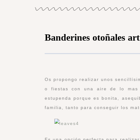
Banderines otoñales ar
Os propongo realizar unos sencillís
o fiestas con una aire de lo mas
estupenda porque es bonita, asequib
familia, tanto para conseguir los ma
Es una opción perfecta para realiza