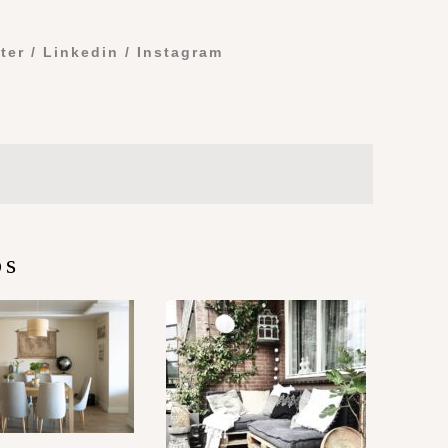
tter
/
Linkedin
/
Instagram
os