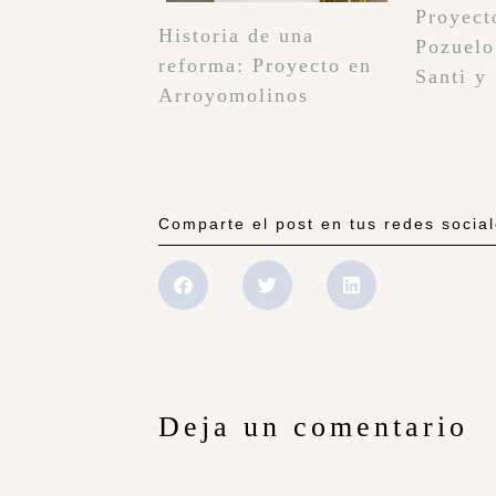
Proyect
Historia de una
Pozuelo
reforma: Proyecto en
Santi y
Arroyomolinos
Comparte el post en tus redes socia
Deja un comentario