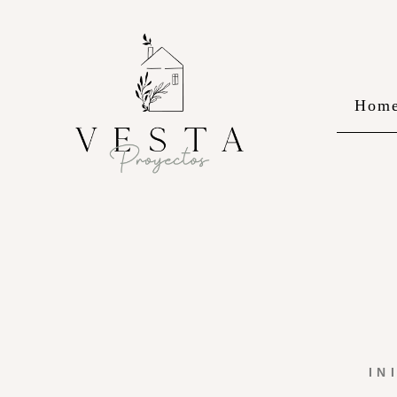
Hom
IN