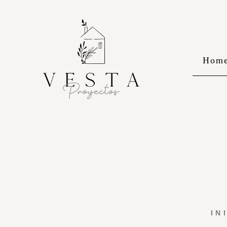
Hom
IN