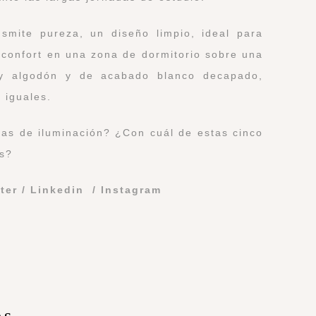
mite pureza, un diseño limpio, ideal para
confort en una zona de dormitorio sobre una
a y algodón y de acabado blanco decapado,
s iguales.
as de iluminación? ¿Con cuál de estas cinco
os?
tter
/
Linkedin
/
Instagram
os