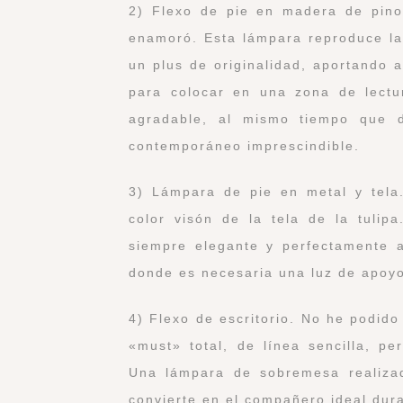
2) Flexo de pie en madera de pin
enamoró. Esta lámpara reproduce la 
un plus de originalidad, aportando 
para colocar en una zona de lectur
agradable, al mismo tiempo que d
contemporáneo imprescindible.
3) Lámpara de pie en metal y tela
color visón de la tela de la tuli
siempre elegante y perfectamente a
donde es necesaria una luz de apoy
4) Flexo de escritorio. No he podido
«must» total, de línea sencilla, pe
Una lámpara de sobremesa realizad
convierte en el compañero ideal dura