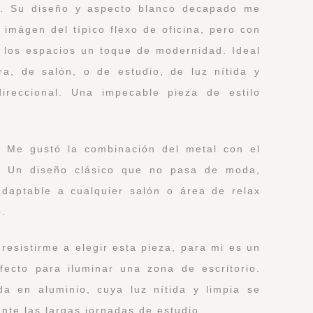
o. Su diseño y aspecto blanco decapado me
imágen del típico flexo de oficina, pero con
a los espacios un toque de modernidad. Ideal
a, de salón, o de estudio, de luz nítida y
ireccional. Una impecable pieza de estilo
. Me gustó la combinación del metal con el
pa. Un diseño clásico que no pasa de moda,
daptable a cualquier salón o área de relax
o.
 resistirme a elegir esta pieza, para mi es un
rfecto para iluminar una zona de escritorio.
a en aluminio, cuya luz nítida y limpia se
nte las largas jornadas de estudio.