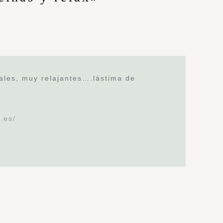
iales, muy relajantes….lástima de
.es/