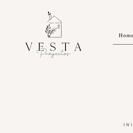
Hom
IN