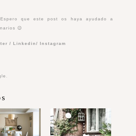
 Espero que este post os haya ayudado a
narios 😉
ter
/
Linkedin/
Instagram
gle.
os