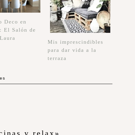
o Deco en
: El Salón de
 Laura
Mis imprescindibles
para dar vida a la
terraza
les
cinas y relax»