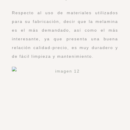
Respecto al uso de materiales utilizados
para su fabricación, decir que la melamina
es el más demandado, así como el más
interesante, ya que presenta una buena
relación calidad-precio, es muy duradero y
de fácil limpieza y mantenimiento.
Como notas adicionales, comentaros que en
espacios reducidos o difíciles, la colocación
de un módulo rinconero que se adapte a las
esquinas permitirá aprovechar más el