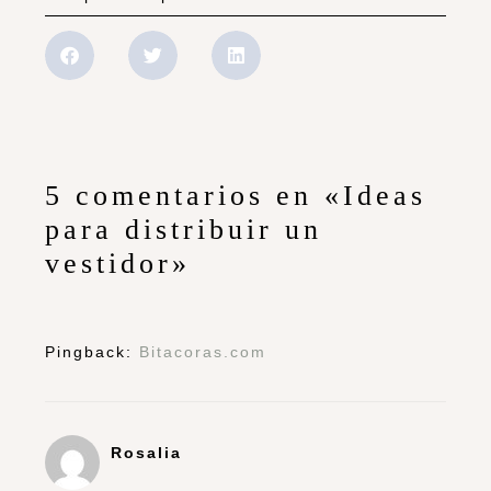
Men0s es más
que buen post, me ha encantado,
tengo un armario-vestidor, osea
vestidor con puertas correderas
jaja!!!
BESOS 😀
Responder
Vestier medellin