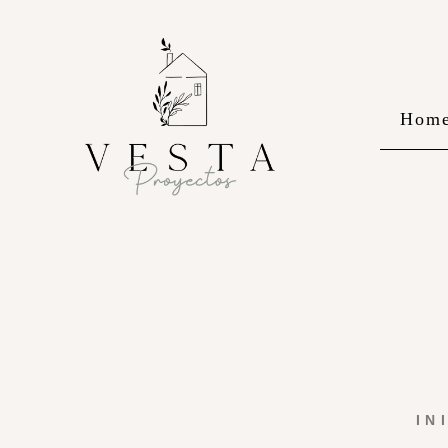
Hom
IN