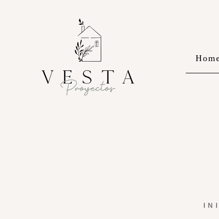
Hom
IN