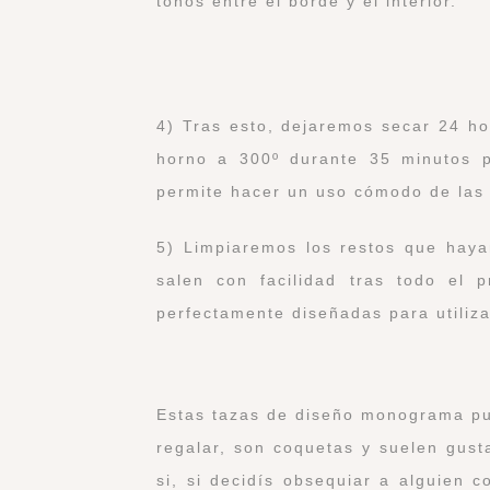
tonos entre el borde y el interior.
4) Tras esto, dejaremos secar 24 ho
horno a 300º durante 35 minutos p
permite hacer un uso cómodo de las 
5) Limpiaremos los restos que haya
salen con facilidad tras todo el 
perfectamente diseñadas para utiliza
Estas tazas de diseño monograma pue
regalar, son coquetas y suelen gust
si, si decidís obsequiar a alguien 