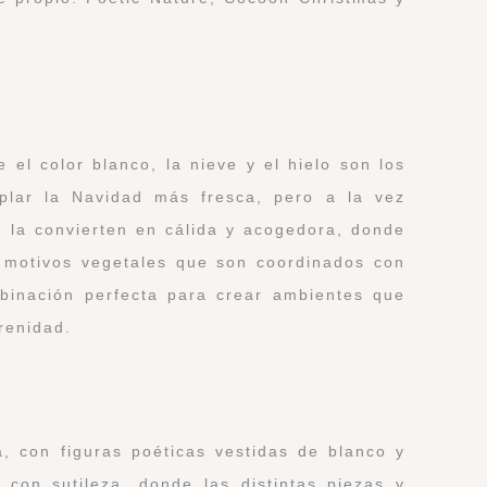
 el color blanco, la nieve y el hielo son los
mplar la Navidad más fresca, pero a la vez
 la convierten en cálida y acogedora, donde
e motivos vegetales que son coordinados con
binación perfecta para crear ambientes que
erenidad.
, con figuras poéticas vestidas de blanco y
 con sutileza, donde las distintas piezas y