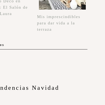
o Deco en
: El Salón de
 Laura
Mis imprescindibles
para dar vida a la
terraza
les
endencias Navidad