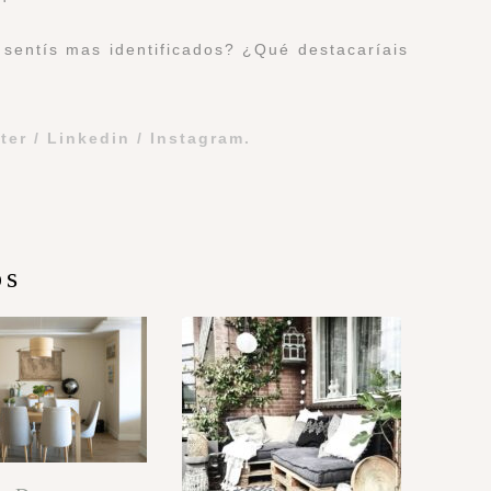
 sentís mas identificados? ¿Qué destacaríais
tter
/
Linkedin
/
Instagram
.
os