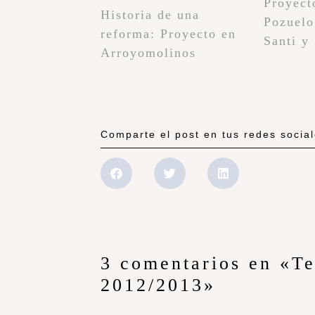
Proyect
Historia de una
Pozuelo
reforma: Proyecto en
Santi y
Arroyomolinos
Comparte el post en tus redes socia
3 comentarios en «T
2012/2013»