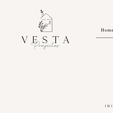
Hom
IN