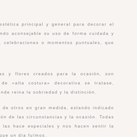
tética principal y general para decorar el
iendo aconsejable su uso de forma cuidada y
, celebraciones o momentos puntuales, que
as y flores creados para la ocasión, son
de «alta costura» decorativa se tratase,
de reina la sobriedad y la distinción.
s de otros en gran medida, estando indicado
ión de las circunstancias y la ocasión. Todas
e las hace especiales y nos hacen sentir la
que un día fuímos.