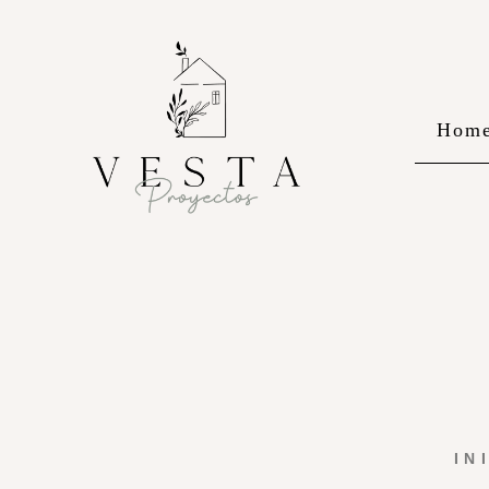
Hom
IN