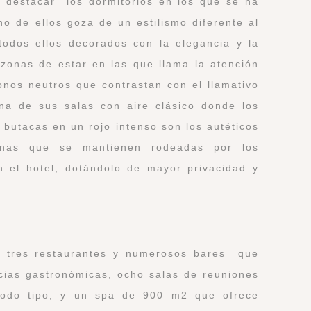
 destacar los dormitorios en los que se ha
no de ellos goza de un estilismo diferente al
 todos ellos decorados con la elegancia y la
zonas de estar en las que llama la atención
onos neutros que contrastan con el llamativo
na de sus salas con aire clásico donde los
 butacas en un rojo intenso son los autéticos
cinas que se mantienen rodeadas por los
 el hotel, dotándolo de mayor privacidad y
on tres restaurantes y numerosos bares que
cias gastronómicas, ocho salas de reuniones
 todo tipo, y un spa de 900 m2 que ofrece