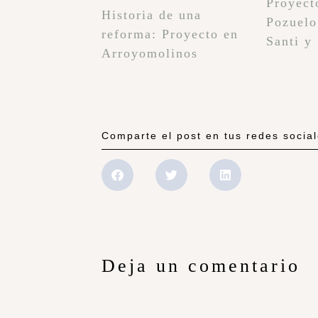
Proyect
Historia de una
Pozuelo
reforma: Proyecto en
Santi y
Arroyomolinos
Comparte el post en tus redes socia
Deja un comentario