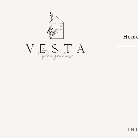
Hom
IN