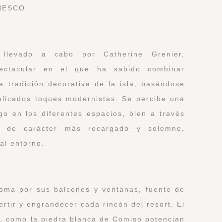
UNESCO.
 llevado a cabo por Catherine Grenier,
ectacular en el que ha sabido combinar
a tradición decorativa de la isla, basándose
elicados toques modernistas. Se percibe una
ego en los diferentes espacios, bien a través
 de carácter más recargado y solemne,
al entorno.
soma por sus balcones y ventanas, fuente de
rtir y engrandecer cada rincón del resort. El
s, como la piedra blanca de Comiso potencian