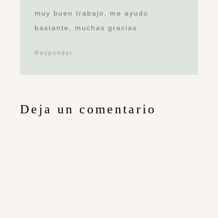
Sonia Escribano
Desde niña he soñado y jugado a crear
espacios cuidados, llenos de vida, de calor
y de recuerdos. Echo la vista atrás y me
visualizo en la cocina de mi abuela,
haciendo croquetas de las dos juntas y ya
ahí sabía la importancia que tenía y tendría
para mí el hogar, la familia y el cuidado por
los detalles.