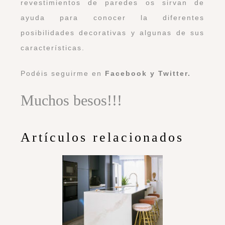
Enhorabuena, Sonia, nos ha
encantado. Te vamos a enlazar en
nuestra red social.
Un abrazo.
Responder
parafashionyo
Que preciosidades!!