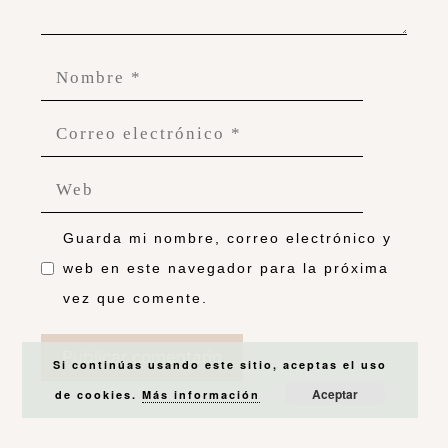
VER MÁS
Sígueme en redes
Entradas recientes
Historia de una reforma: Proyecto en
Arroyomolinos
Proyecto Deco en Pozuelo: El Salón de
Santi y Laura
Si continúas usando este sitio, aceptas el uso
Mis imprescindibles para dar vida a la
Aceptar
de cookies.
Más información
terraza