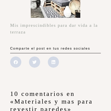
belleza y bienestar «Construyendo
Cosmética»
http://blog.evarogado.com/
Un saludo desde Eva Rogado
Responder
Olalla
Me encanta!!!!
besos guapa 😀
http://elrincondemodadesila.blogspot