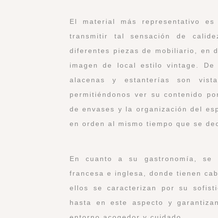
El material más representativo e
transmitir tal sensación de cali
diferentes piezas de mobiliario, en 
imagen de local estilo vintage. De
alacenas y estanterías son vist
permitiéndonos ver su contenido po
de envases y la organización del es
en orden al mismo tiempo que se de
En cuanto a su gastronomía, se 
francesa e inglesa, donde tienen ca
ellos se caracterizan por su sofis
hasta en este aspecto y garantiza
entorno acogedor y cuidado.