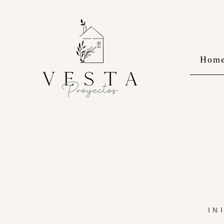
Hom
IN