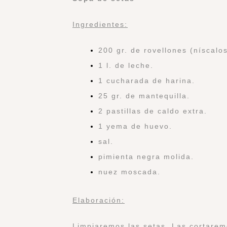
Ingredientes:
200 gr. de rovellones (níscalos
1 l. de leche.
1 cucharada de harina.
25 gr. de mantequilla.
2 pastillas de caldo extra.
1 yema de huevo.
sal.
pimienta negra molida.
nuez moscada.
Elaboración:
Limpiaremos las setas. Las cortarem