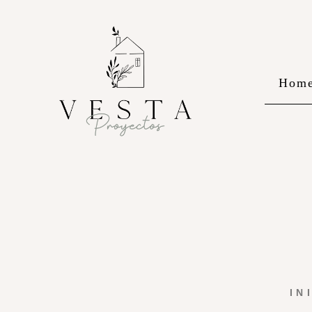
Hom
IN