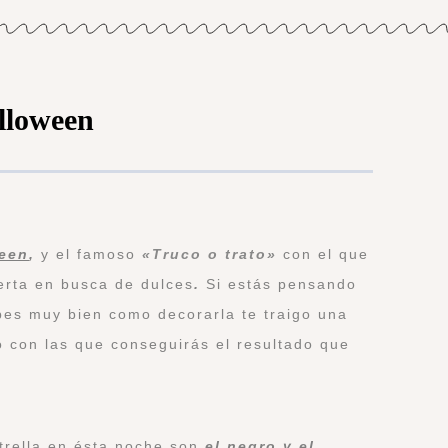
lloween
een
,
y el famoso
«Truco o trato»
con el que
erta en busca de dulces
.
Si estás pensando
abes muy bien como decorarla te traigo una
 con las que conseguirás el resultado que
strella en ésta noche son
el negro y el