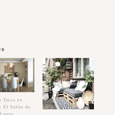
os
o Deco en
: El Salón de
 Laura