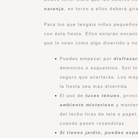
naranja
, en torno a ellos deberá gir
Para los que tengáis niños pequeños
con ésta fiesta. Ellos estarán encan
que lo vean como algo divertido y n
Puedes empezar por
disfrazar
demonios o esqueletos. Son lo
seguro que acertarás. Los may
la fiesta sea más divertida.
El uso de
luces ténues
, princ
ambiente misterioso
y mantend
del techo tiras de tela o pape
cuando pasen rozándolas.
Si tienes jardín, puedes esp