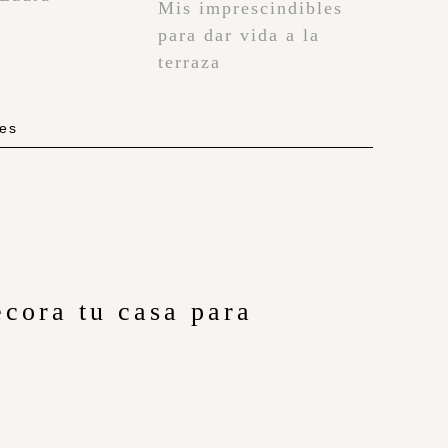
Mis imprescindibles
para dar vida a la
terraza
les
cora tu casa para