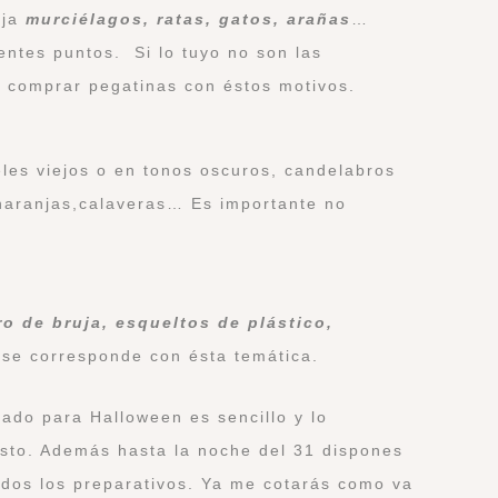
ja
murciélagos, ratas, gatos, arañas
…
rentes puntos. Si lo tuyo no son las
 comprar pegatinas con éstos motivos.
es viejos o en tonos oscuros, candelabros
 naranjas,calaveras… Es importante no
ro de bruja, esqueltos de plástico,
se corresponde con ésta temática.
do para Halloween es sencillo y lo
sto. Además hasta la noche del 31 dispones
todos los preparativos. Ya me cotarás como va