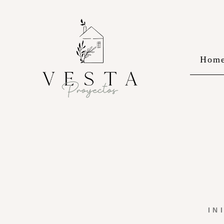
Hom
IN