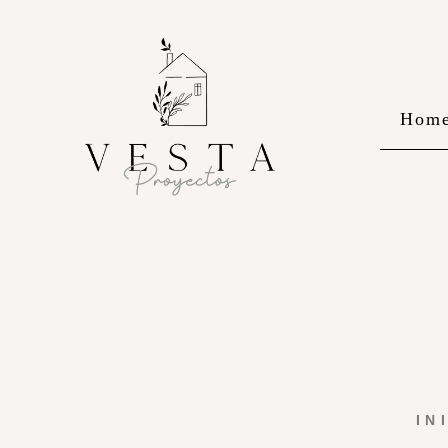
Hom
IN