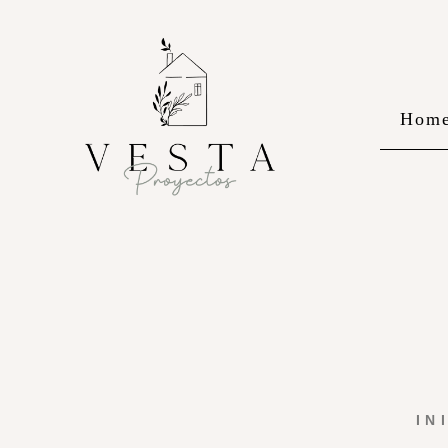
Hom
IN