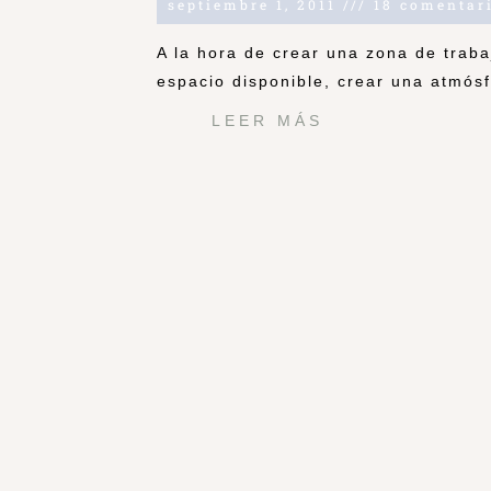
septiembre 1, 2011
18 comentar
A la hora de crear una zona de trab
espacio disponible, crear una atmós
LEER MÁS