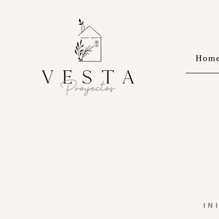
Hom
IN