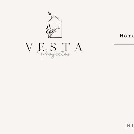
Hom
IN