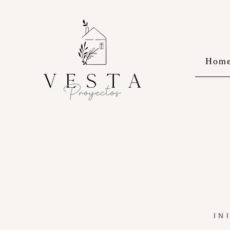
Hom
IN