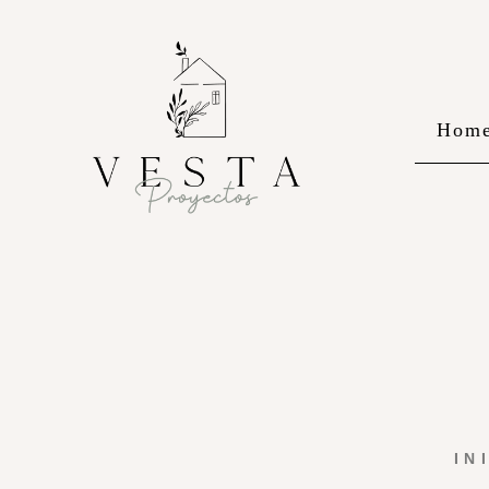
Hom
IN