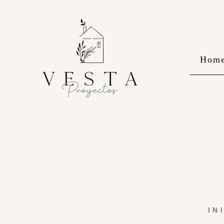
Hom
IN