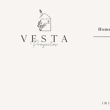
Hom
IN