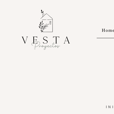
Hom
IN