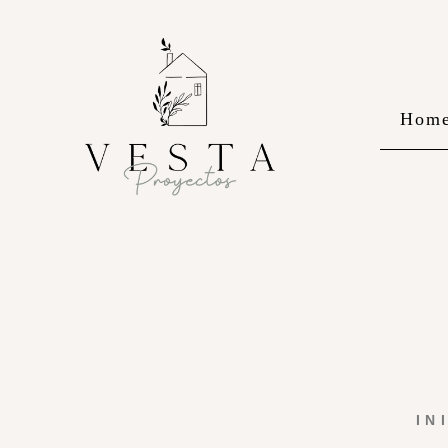
Hom
IN