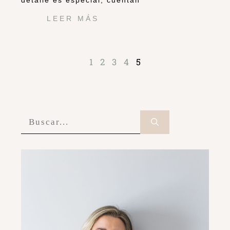
detalle es especial, cuentan
LEER MÁS
1
2
3
4
5