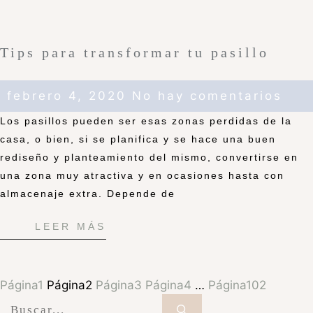
Tips para transformar tu pasillo
febrero 4, 2020
No hay comentarios
Los pasillos pueden ser esas zonas perdidas de la
casa, o bien, si se planifica y se hace una buen
rediseño y planteamiento del mismo, convertirse en
una zona muy atractiva y en ocasiones hasta con
almacenaje extra. Depende de
LEER MÁS
Página
1
Página
2
Página
3
Página
4
…
Página
102
Buscar: